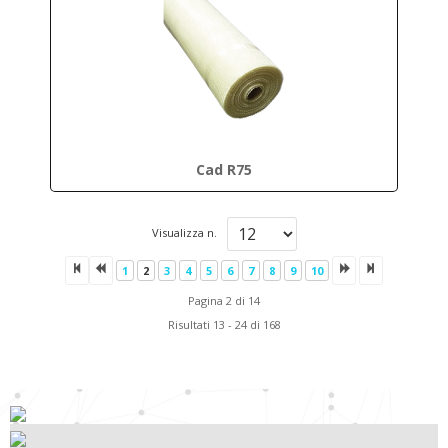
Cad R75
Visualizza n.
1
2
3
4
5
6
7
8
9
10
Pagina 2 di 14
Risultati 13 - 24 di 168