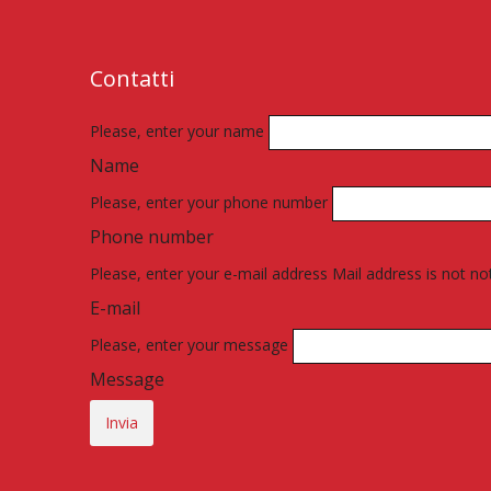
Contatti
Please, enter your name
Name
Please, enter your phone number
Phone number
Please, enter your e-mail address
Mail address is not not
E-mail
Please, enter your message
Message