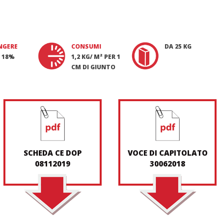
NGERE
CONSUMI
DA 25 KG
 18%
1,2 KG/ M² PER 1
CM DI GIUNTO
SCHEDA CE DOP
VOCE DI CAPITOLATO
08112019
30062018