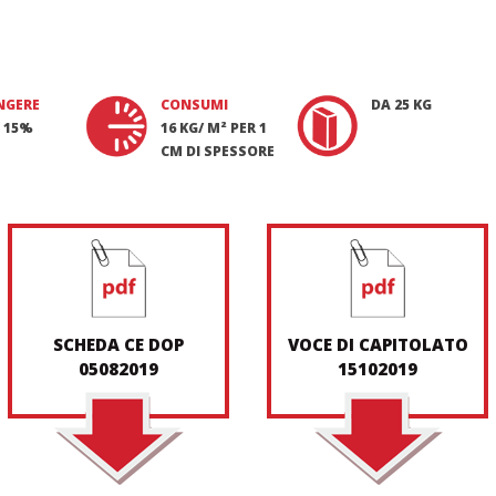
NGERE
CONSUMI
DA 25 KG
 15%
16 KG/ M² PER 1
CM DI SPESSORE
SCHEDA CE DOP
VOCE DI CAPITOLATO
05082019
15102019